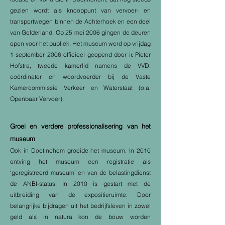
gezien wordt als knooppunt van vervoer- en
transportwegen binnen de Achterhoek en een deel
van Gelderland. Op 25 mei 2006 gingen de deuren
open voor het publiek. Het museum werd op vrijdag
1 september 2006 officieel geopend door ir. Pieter
Hofstra, tweede kamerlid namens de VVD,
coördinator en woordvoerder bij de Vaste
Kamercommissie Verkeer en Waterstaat (o.a.
Openbaar Vervoer).
Groei en verdere professionalisering van het
museum
Ook in Doetinchem groeide het museum. In 2010
ontving het museum een registratie als
‘geregistreerd museum’ en van de belastingdienst
de ANBI-status. In 2010 is gestart met de
uitbreiding van de expositieruimte. Door
belangrijke bijdragen uit het bedrijfsleven in zowel
geld als in natura kon de bouw worden