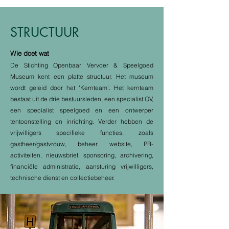
STRUCTUUR
Wie doet wat
De Stichting Openbaar Vervoer & Speelgoed
Museum kent een platte structuur. Het museum
wordt geleid door het 'Kernteam'. Het kernteam
bestaat uit de drie bestuursleden, een specialist OV,
een specialist speelgoed en een ontwerper
tentoonstelling en inrichting. Verder hebben de
vrijwilligers specifieke functies, zoals
gastheer/gastvrouw, beheer website, PR-
activiteiten, nieuwsbrief, sponsoring, archivering,
financiële administratie, aansturing vrijwilligers,
technische dienst en collectiebeheer.