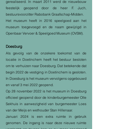
gerealiseerd. In maart 2011 werd de nieuwbouw
feestelijk geopend door de heer F. Juch,
bestuursvoorzitter Rabobank Graafschap-Midden.
Het museum heeft in 2016 speelgoed aan het
museum toegevoegd en de naam gewijzigd in
Openbaar Vervoer & Speelgoed Museum (OVSM).
Doesburg
Als gevolg van de onzekere toekomst van de
locatie in Doetinchem heeft het bestuur besloten
om te verhuizen naar Doesburg. Dat betekende dat
begin 2022 de vestiging in Doetinchem is gesloten.
In Doesburg is het museum vervolgens opgebouwd
en vanaf 3 mei 2022 geopend.
Op 28 november 2022 is het museum in Doesburg
officieel geopend door de kinderburgemeester Olle
Sekhuis in aanwezigheid van burgemeester Loes
van der Meijs en wethouder Stan Hillenaar.
Januari 2024 is een extra ruimte in gebruik
genomen. De ingang is naar deze nieuwe ruimte