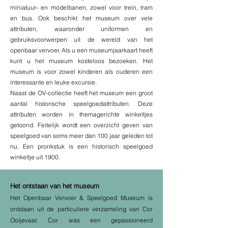
miniatuur- en modelbanen, zowel voor trein, tram
en bus. Ook beschikt het museum over vele
attributen, waaronder uniformen en
gebruiksvoorwerpen uit de wereld van het
openbaar vervoer. Als u een museumjaarkaart heeft
kunt u het museum kosteloos bezoeken. Het
museum is voor zowel kinderen als ouderen een
interessante en leuke excursie.
Naast de OV-collectie heeft het museum een groot
aantal historische speelgoedattributen. Deze
attributen worden in themagerichte winkeltjes
getoond. Feitelijk wordt een overzicht geven van
speelgoed van soms meer dan 100 jaar geleden tot
nu. Een pronkstuk is een historisch speelgoed
winkeltje uit 1900.
Het ontstaan van het museum
Het Openbaar Vervoer & Speelgoed Museum is
ontstaan uit de particuliere verzameling van Cor
Ooijevaar. Cor was een gepassioneerd