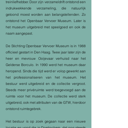
treinliefhebber. Door zijn verzameldrift ontstond een
indrukwekkende verzameling, die natuurlijk
getoond moest worden aan belangstellenden. Zo
ontstond het Openbaar Vervoer Museum. Later is
het museum uitgebreid met speelgoed en ook de
naam aangepast.
De Stichting Openbaar Vervoer Museum is in 1988
officieel gestart in Den Haag. Twee jaar later zijn de
heer en mevrouw Ooijevaar verhuisd naar het
Gelderse Borculo. In 1990 werd het museum daar
heropend. Sinds die tijd werd er volop gewerkt aan
het professionaliseren van het museum. Het
bestuur werd uitgebreid en de collectie vergroot.
Steeds meer privéruimte werd toegevoegd aan de
ruimte voor het museum. De collectie werd sterk
uitgebreid, ook met attributen van de GTW, hierdoor
ontstond ruimtegebrek.
Het bestuur is op zoek gegaan naar een nieuwe
locatie en vond die in Doetinchem, dat nog steeds