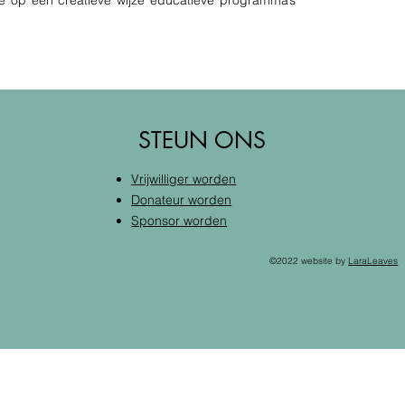
e op een creatieve wijze educatieve programma’s
STEUN ONS
Vrijwilliger worden
Donateur worden
Sponsor worden
©2022 website by
LaraLeaves