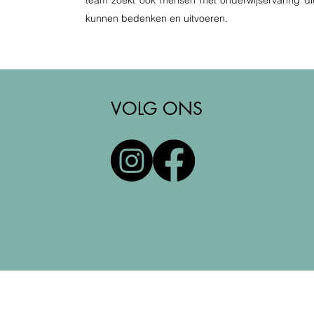
team zoekt ook mensen met onderwijservaring di
kunnen bedenken en uitvoeren.
VOLG ONS