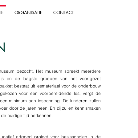
IE
ORGANISATIE
CONTACT
N
t museum bezocht. Het museum spreekt meerdere
rwijs en de laagste groepen van het voortgezet
jspakket bestaat uit lesmateriaal voor de onderbouw
gekozen voor een voorbereidende les, vergt de
een minimum aan inspanning. De kinderen zullen
oer door de jaren heen. En zij zullen kennismaken
de huidige tijd herkennen.
ducatief erfgoed project voor basisscholen in de