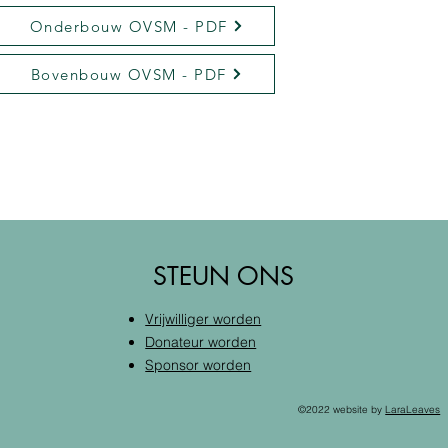
Onderbouw OVSM - PDF
Bovenbouw OVSM - PDF
STEUN ONS
Vrijwilliger worden
Donateur worden
Sponsor worden
©2022 website by
LaraLeaves