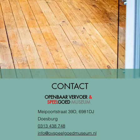
CONTACT
OPENBAAR VERVOER
&
SPEEL
GOED
MUSEUM
Meipoortstraat 39D, 6981DJ
Doesburg
0313 438 748
info@ovspeelgoedmuseum.nl